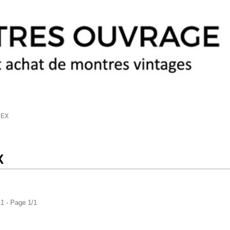
DEX
X
 1 - Page 1/1